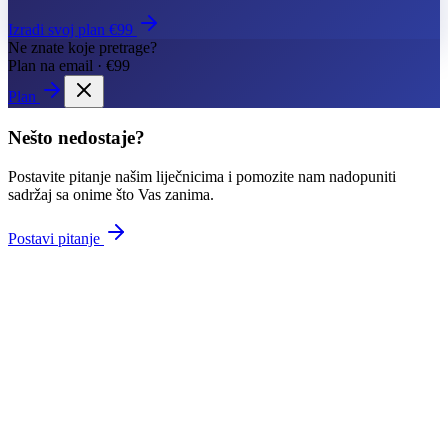
Izradi svoj plan €99
Ne znate koje pretrage?
Plan na email · €99
Plan
Nešto nedostaje?
Postavite pitanje našim liječnicima i pomozite nam nadopuniti
sadržaj sa onime što Vas zanima.
Postavi pitanje