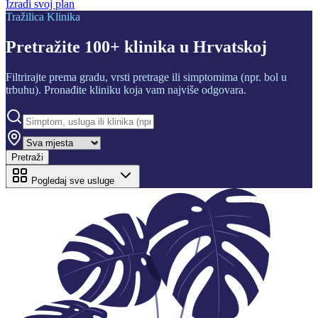
Izradi svoj plan
Tražilica Klinika
Pretražite
100+ klinika
u Hrvatskoj
Filtrirajte prema gradu, vrsti pretrage ili simptomima (npr. bol u
trbuhu). Pronađite kliniku koja vam najviše odgovara.
Pretraži
Pogledaj sve usluge