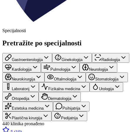
Specijalnosti
Pretražite po specijalnosti
Gastroenterologija
Ginekologija
Radiologija
Kardiologija
Pulmologija
Neurologija
Neurokirurgija
Oftalmologija
Stomatologija
Laboratorij
Fizikalna medicina
Urologija
Ortopedija
Dermatologija
Estetska medicina
Psihijatrija
Plastična kirurgija
Pedijatrija
440 klinika pronađeno
5
(
10
)