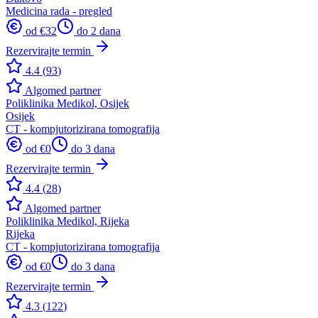
Medicina rada - pregled
od €
32
do 2 dana
Rezervirajte termin
4.4
(
93
)
Algomed partner
Poliklinika Medikol, Osijek
Osijek
CT - kompjutorizirana tomografija
od €
0
do 3 dana
Rezervirajte termin
4.4
(
28
)
Algomed partner
Poliklinika Medikol, Rijeka
Rijeka
CT - kompjutorizirana tomografija
od €
0
do 3 dana
Rezervirajte termin
4.3
(
122
)