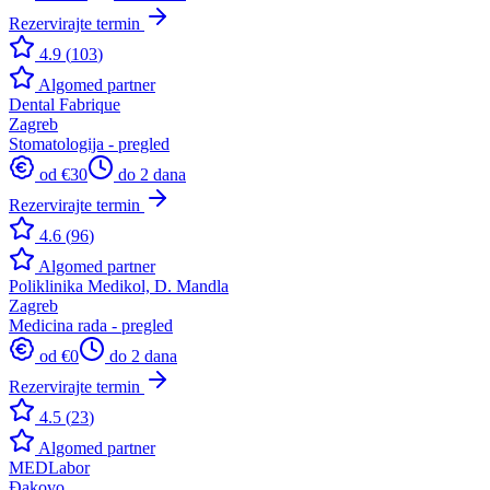
Rezervirajte termin
4.9
(
103
)
Algomed partner
Dental Fabrique
Zagreb
Stomatologija - pregled
od €
30
do 2 dana
Rezervirajte termin
4.6
(
96
)
Algomed partner
Poliklinika Medikol, D. Mandla
Zagreb
Medicina rada - pregled
od €
0
do 2 dana
Rezervirajte termin
4.5
(
23
)
Algomed partner
MEDLabor
Đakovo