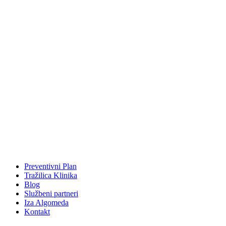
Preventivni Plan
Tražilica Klinika
Blog
Službeni partneri
Iza Algomeda
Kontakt