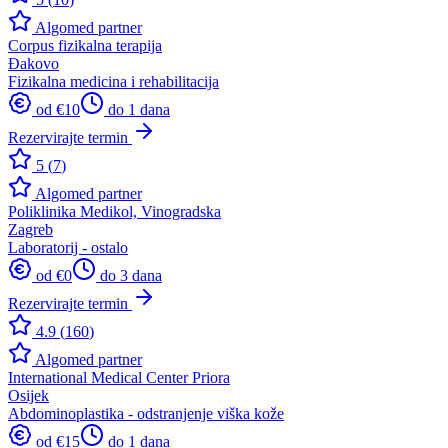
Algomed partner
Corpus fizikalna terapija
Đakovo
Fizikalna medicina i rehabilitacija
od €
10
do 1 dana
Rezervirajte termin
5
(
7
)
Algomed partner
Poliklinika Medikol, Vinogradska
Zagreb
Laboratorij - ostalo
od €
0
do 3 dana
Rezervirajte termin
4.9
(
160
)
Algomed partner
International Medical Center Priora
Osijek
Abdominoplastika - odstranjenje viška kože
od €
15
do 1 dana