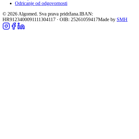
Odricanje od odgovornosti
©
2026
Algomed. Sva prava pridržana.
IBAN:
HR9123400091111304117 · OIB: 25261059417
Made by
SMH