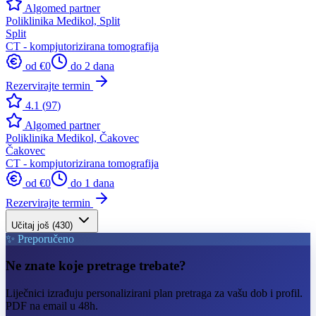
Algomed partner
Poliklinika Medikol, Split
Split
CT - kompjutorizirana tomografija
od €
0
do 2 dana
Rezervirajte termin
4.1
(
97
)
Algomed partner
Poliklinika Medikol, Čakovec
Čakovec
CT - kompjutorizirana tomografija
od €
0
do 1 dana
Rezervirajte termin
Učitaj još (
430
)
✨ Preporučeno
Ne znate koje pretrage trebate?
Liječnici izrađuju personalizirani plan pretraga za vašu dob i profil.
PDF na email u 48h.