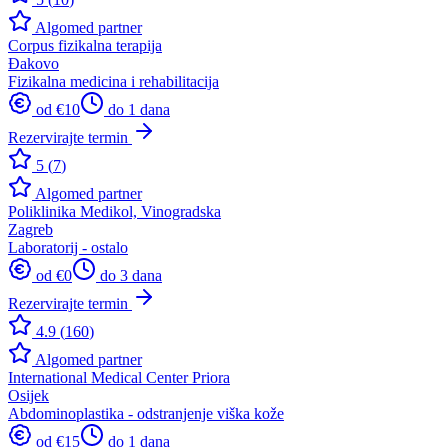
Algomed partner
Corpus fizikalna terapija
Đakovo
Fizikalna medicina i rehabilitacija
od €
10
do 1 dana
Rezervirajte termin
5
(
7
)
Algomed partner
Poliklinika Medikol, Vinogradska
Zagreb
Laboratorij - ostalo
od €
0
do 3 dana
Rezervirajte termin
4.9
(
160
)
Algomed partner
International Medical Center Priora
Osijek
Abdominoplastika - odstranjenje viška kože
od €
15
do 1 dana