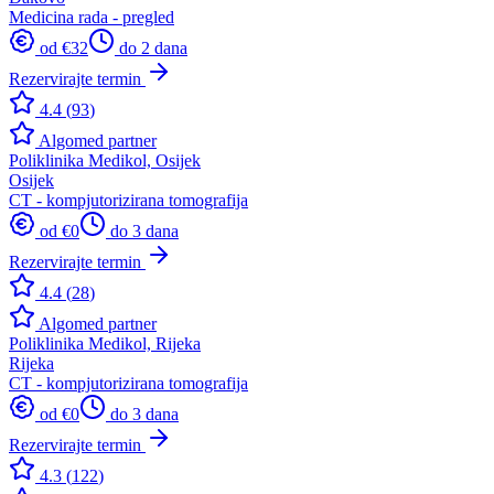
Medicina rada - pregled
od €
32
do 2 dana
Rezervirajte termin
4.4
(
93
)
Algomed partner
Poliklinika Medikol, Osijek
Osijek
CT - kompjutorizirana tomografija
od €
0
do 3 dana
Rezervirajte termin
4.4
(
28
)
Algomed partner
Poliklinika Medikol, Rijeka
Rijeka
CT - kompjutorizirana tomografija
od €
0
do 3 dana
Rezervirajte termin
4.3
(
122
)