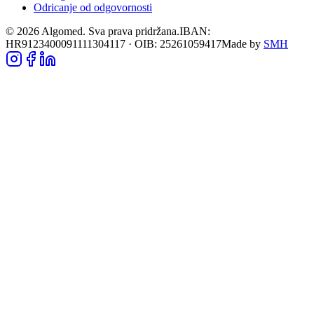
Odricanje od odgovornosti
©
2026
Algomed. Sva prava pridržana.
IBAN:
HR9123400091111304117 · OIB: 25261059417
Made by
SMH