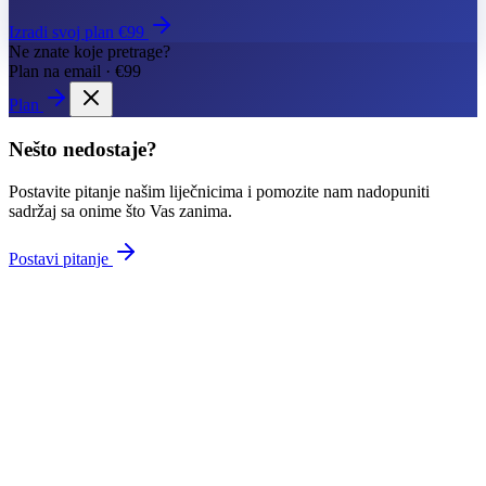
Izradi svoj plan €99
Ne znate koje pretrage?
Plan na email · €99
Plan
Nešto nedostaje?
Postavite pitanje našim liječnicima i pomozite nam nadopuniti
sadržaj sa onime što Vas zanima.
Postavi pitanje