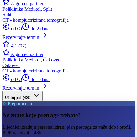
Algomed partner
Poliklinika Medikol, Split
Split
CT - kompjutorizirana tomografija
od €
0
do 2 dana
Rezervirajte termin
4.1
(
97
)
Algomed partner
Poliklinika Medikol, Čakovec
Čakovec
CT - kompjutorizirana tomografija
od €
0
do 1 dana
Rezervirajte termin
Učitaj još (
430
)
✨ Preporučeno
Ne znate koje pretrage trebate?
Liječnici izrađuju personalizirani plan pretraga za vašu dob i profil.
PDF na email u 48h.