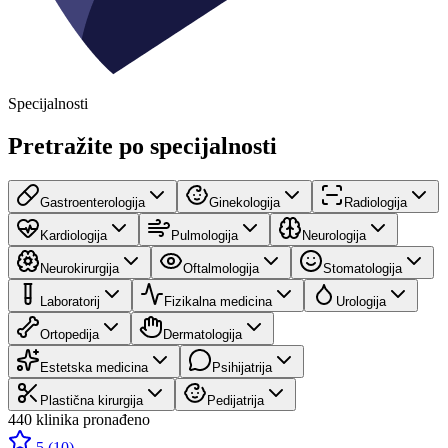
Specijalnosti
Pretražite po specijalnosti
Gastroenterologija
Ginekologija
Radiologija
Kardiologija
Pulmologija
Neurologija
Neurokirurgija
Oftalmologija
Stomatologija
Laboratorij
Fizikalna medicina
Urologija
Ortopedija
Dermatologija
Estetska medicina
Psihijatrija
Plastična kirurgija
Pedijatrija
440 klinika pronađeno
5
(
10
)