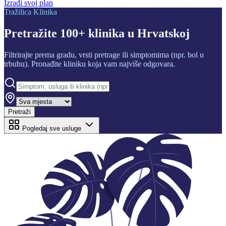
Izradi svoj plan
Tražilica Klinika
Pretražite
100+ klinika
u Hrvatskoj
Filtrirajte prema gradu, vrsti pretrage ili simptomima (npr. bol u
trbuhu). Pronađite kliniku koja vam najviše odgovara.
Pretraži
Pogledaj sve usluge