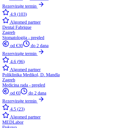
Rezervirajte termin
4.9
(
103
)
Algomed partner
Dental Fabrique
Zagreb
Stomatologija - pregled
od €
30
do 2 dana
Rezervirajte termin
4.6
(
96
)
Algomed partner
Poliklinika Medikol, D. Mandla
Zagreb
Medicina rada - pregled
od €
0
do 2 dana
Rezervirajte termin
4.5
(
23
)
Algomed partner
MEDLabor
Đakovo