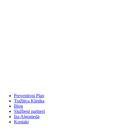
Preventivni Plan
Tražilica Klinika
Blog
Službeni partneri
Iza Algomeda
Kontakt