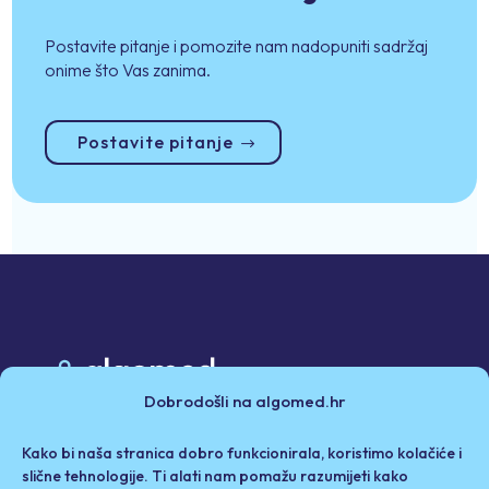
Postavite pitanje i pomozite nam nadopuniti sadržaj
onime što Vas zanima.
Postavite pitanje
Dobrodošli na algomed.hr
Poslovni partneri
Kako bi naša stranica dobro funkcionirala, koristimo kolačiće i
Politika privatnosti i kolačići
Iza Algomeda
slične tehnologije. Ti alati nam pomažu razumijeti kako