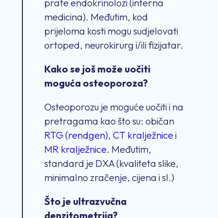
prate endokrinolozi (interna
medicina). Međutim, kod
prijeloma kosti mogu sudjelovati
ortoped, neurokirurg i/ili fizijatar.
Kako se još može uočiti
moguća osteoporoza?
Osteoporozu je moguće uočiti i na
pretragama kao što su: običan
RTG (rendgen)
,
CT kralježnice
i
MR kralježnice
. Međutim,
standard je DXA (kvaliteta slike,
minimalno zračenje, cijena i sl.)
Što je ultrazvučna
denzitometrija?