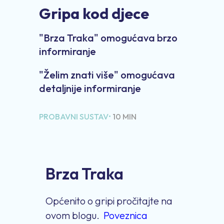
Gripa kod djece
"Brza Traka" omogućava brzo
informiranje
"Želim znati više" omogućava
detaljnije informiranje
PROBAVNI SUSTAV•
10 MIN
Brza Traka
Op
ć
enito o gripi pro
č
itajte na
ovom blogu.
Poveznica