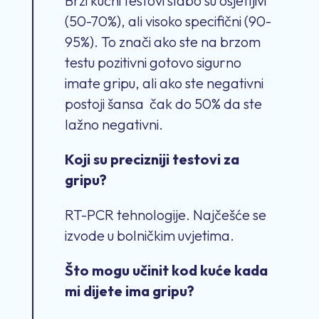
Brzi kućni testovi slabo
su
osjetljivi
(50-70%)
,
ali visoko specifični (90-
95%). To znači ako ste na brzom
testu pozitivni gotovo sigurno
imate gripu
,
ali ako ste nega
tiv
ni
postoji šansa
čak do 50% da ste
lažno negativni.
Koji su preciznij
i
testovi za
gripu?
RT-PCR tehnologij
e
. Najčešće se
izvode u bolničkim uvjetim
a
.
Što mogu učinit kod kuće kada
mi dijete ima gripu?