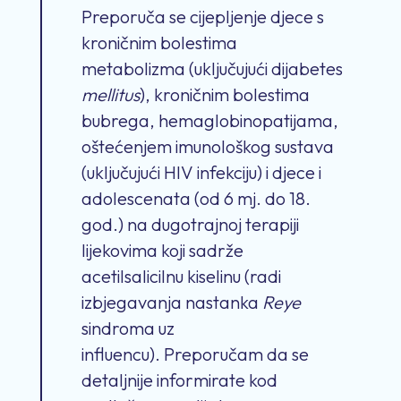
P
reporuča se c
i
jeplj
enje
djec
e
s
kroničnim bolestima
metabolizma (uključujući dijabetes
mellitus
), kroničnim bolestima
bubrega, hemaglobinopatijama
,
oštećenjem
imunološkog
sustava
(uključujući HIV infekciju) i djec
e
i
adolescen
ata
(
od
6 mj. do 18.
god.) na dugotrajnoj terapiji
lijekovima koji sadrže
acetilsalicilnu kiselinu (radi
izbjegavanja nastanka
Reye
sindroma uz
influen
c
u).
Preporučam da se
detaljnije info
rmi
rate kod