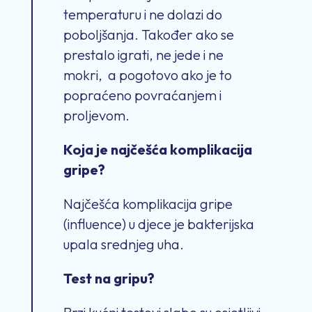
temperaturu i ne dolazi do
poboljšanja.
Također ako
se
prestalo igrati, ne jede
i
ne
mokri
,
a
p
ogotovo ako je
to
popraćeno
povraćanje
m
i
proljev
om.
Koja je najčešća komplikacija
gripe?
Najčešća komplikacija gripe
(influence) u djece je bakterijska
upala srednjeg uha.
Test na gripu?