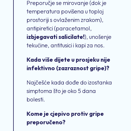
Preporučje se mirovanje (dok je
temperatura povišena
u toploj
prostoriji s ovlaženim zrakom),
antipiretici (paracetamol,
izbjegavati salicilate
!
),
unošenje
tekućin
e
, antitusici i kapi za nos.
Kada više dijete u prosjeku nije
infektivno (zazraznost gripe)?
Najčešće kada dođe do izostanka
simptoma što je oko 5 dana
bolesti.
Kome je cjepivo protiv gripe
preporuč
e
no?