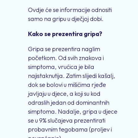
Ovdje će se informacije odnositi
samo na gripu u dječjoj dobi.
Kako se prezentira gripa?
Gripa se prezentira naglim
početkom. Od svih znakova i
simptoma, vrućica je bila
najistaknutija. Zatim
slijedi
kašalj,
dok
se bolovi u mišićima rjeđe
javljaju u djece, a
koji su kod
odraslih jedan od dominantnih
simptom
a.
Nadalje
,
gripa u djece
se
u 9% slučajeva prezentirati
probavnim tegobama (proljev i