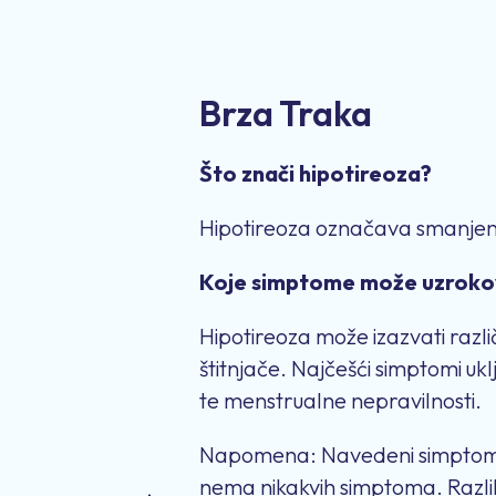
Brza Traka
Što znači hipotireoza?
Hipotireoza označava smanjenu
Koje simptome može uzrokov
Hipotireoza može izazvati različ
štitnjače. Najčešći simptomi uk
te menstrualne nepravilnosti.
Napomena: Navedeni simptomi se
nema nikakvih simptoma. Razli