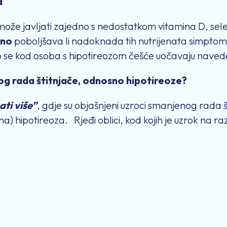
za
ože javljati zajedno s nedostatkom vitamina D, sele
sno
poboljšava li nadoknada tih nutrijenata simptome
o se kod osoba s hipotireozom češće uočavaju navede
og rada štitnjače, odnosno hipotireoze?
ati više”
, gdje su objašnjeni uzroci smanjenog rada š
a) hipotireoza. Rjeđi oblici, kod kojih je uzrok na razin