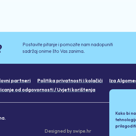
Postavite pitanje i pomozite nam nadopuniti
?
sadržaj onime što Vas zanima.
lovni partneri
Politika privatnosti i kolačići
Iza Algome
icanje od odgovornosti / Uvjeti korištenja
Kako bi na
na.
tehnologij
prilagodit
Designed by
swipe.hr