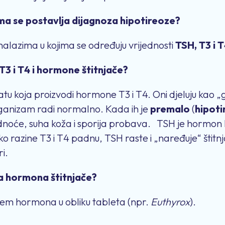
ma se postavlja dijagnoza hipotireoze?
nalazima u kojima se određuju vrijednosti
TSH, T3 i T
T3 i T4 i hormone štitnjače?
ratu koja proizvodi hormone T3 i T4. Oni djeluju kao 
organizam radi normalno. Kada ih je
premalo
(
hipot
dnoće, suha koža i sporija probava. TSH je hormon ko
ko razine T3 i T4 padnu, TSH raste i „naređuje“ štitnja
i.
na hormona štitnjače?
jem hormona u obliku tableta (npr.
Euthyrox
).