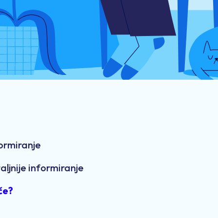
formiranje
aljnije informiranje
če?