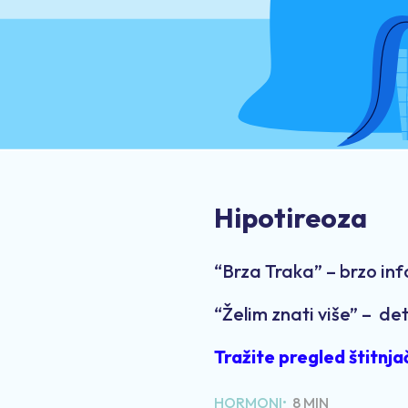
Hipotireoza
“Brza Traka” – brzo in
“Želim znati više” – det
Tražite pregled štitnja
HORMONI•
8 MIN