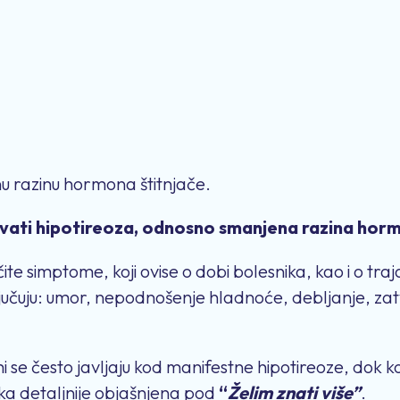
 razinu hormona štitnjače.
ati hipotireoza, odnosno smanjena razina hor
ite simptome, koji ovise o dobi bolesnika, kao i o tr
ljučuju: umor, nepodnošenje hladnoće, debljanje, zat
 često javljaju kod manifestne hipotireoze, dok kod
ka detaljnije objašnjena pod
“
Želim znati više”
.