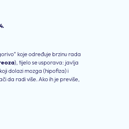
4.
„gorivo“ koje određuje brzinu rada
ireoza
), tijelo se usporava: javlja
ji dolazi mozga (hipofiza) i
či da radi više. Ako ih je previše,