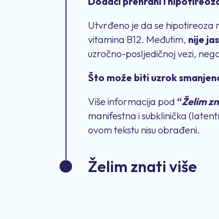
Dodaci prehrani i hipotireo
Utvrđeno je da se hipotireoza m
vitamina B12. Međutim,
nije ja
uzročno-posljedičnoj vezi, neg
Što može biti uzrok smanjen
Više informacija pod
“
Želim zn
manifestna i subklinička (latentn
ovom tekstu nisu obrađeni.
Želim znati više