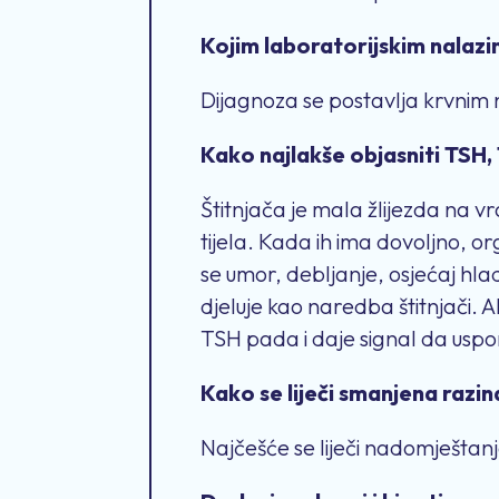
Kojim laboratorijskim nalazi
Dijagnoza se postavlja krvnim 
Kako najlakše objasniti TSH, 
Štitnjača je mala žlijezda na v
tijela. Kada ih ima dovoljno, 
se umor, debljanje, osjećaj hla
djeluje kao naredba štitnjači. A
TSH pada i daje signal da uspor
Kako se liječi smanjena razi
Najčešće se liječi nadomještan