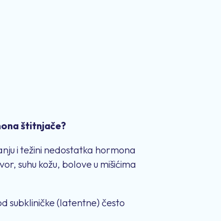
mona štitnjače?
ajanju i težini nedostatka hormona
vor, suhu kožu, bolove u mišićima
 subkliničke (latentne) često