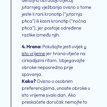
detaljno obrađuju utjecaj
jutarnjeg vježbanja ovisno o tome
jeste li rani kronotip (“jutarnja
ptica”) ili kasni kronotip (“noćna
ptica”), jer postoje određene
razlike između njih.
4. Hrana:
Pokušajte jesti uvijek
u
isto vrijeme
jer hrana utječe na
cirkadijalni ritam. Izbjegavajte
obroke neposredno prije
spavanja.
Kako?
Ovisno o osobnim
preferencijama, unosite obroke u
isto vrijeme svaki dan. Ako
preskačete doručak nemojte to