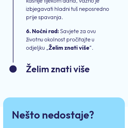
kasnije tijekom dana, važno je
izbjegavati hladni tuš neposredno
prije spavanja.
6. Noćni rad:
Savjete za ovu
životnu okolnost pročitajte u
odjeljku „
Želim znati više
“.
Želim znati više
Nešto nedostaje?