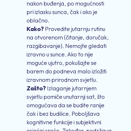
nakon buđenja, po mogućnosti
pri izlasku sunca, čak i ako je
oblačno.
Kako?
Provedite jutarnju rutinu
na otvorenom (čitanje, doručak,
razgibavanje). Nemojte gledati
izravno u sunce. Ako to nije
moguće ujutro, pokušajte se
barem do podneva malo izložiti
izravnom prirodnom svjetlu.
Zašto?
Izlaganje jutarnjem
svjetlu pomiče unutarnji sat, što
omogućava da se budite ranije
čak i bez budilice. Poboljšava
kognitivne funkcije i subjektivni
osjećaj sreće. Također, podržava