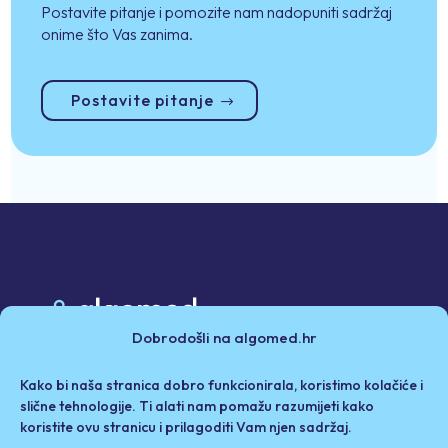
Postavite pitanje i pomozite nam nadopuniti sadržaj
onime što Vas zanima.
Postavite pitanje
Dobrodošli na algomed.hr
Poslovni partneri
Kako bi naša stranica dobro funkcionirala, koristimo kolačiće i
Politika privatnosti i kolačići
Iza Algomeda
slične tehnologije. Ti alati nam pomažu razumijeti kako
koristite ovu stranicu i prilagoditi Vam njen sadržaj.
Odricanje od odgovornosti / Uvjeti korištenja