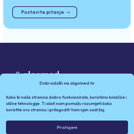
Postavite pitanje
Dobrodošli na algomed.hr
Poslovni partneri
Kako bi naša stranica dobro funkcionirala, koristimo kolačiće i
Politika privatnosti i kolačići
Iza Algomeda
slične tehnologije. Ti alati nam pomažu razumijeti kako
koristite ovu stranicu i prilagoditi Vam njen sadržaj.
Odricanje od odgovornosti / Uvjeti korištenja
Pristajem