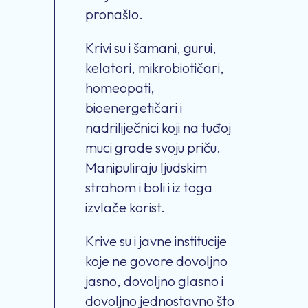
pronašlo.
Krivi su i šamani, gurui,
kelatori, mikrobiotičari,
homeopati,
bioenergetičari i
nadriliječnici koji na tuđoj
muci grade svoju priču.
Manipuliraju ljudskim
strahom i boli i iz toga
izvlače korist.
Krive su i javne institucije
koje ne govore dovoljno
jasno, dovoljno glasno i
dovoljno jednostavno što