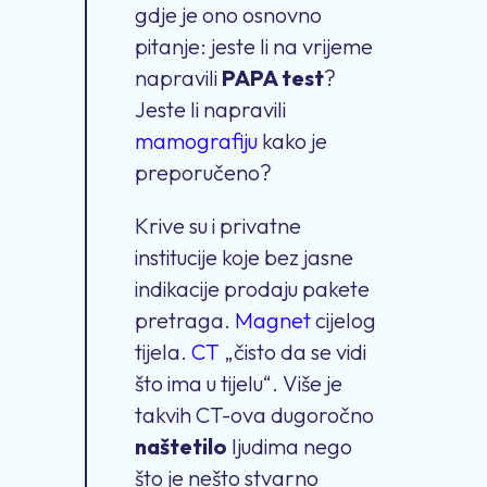
gdje je ono osnovno
pitanje: jeste li na vrijeme
napravili
PAPA test
?
Jeste li napravili
mamografiju
kako je
preporučeno?
Krive su i privatne
institucije koje bez jasne
indikacije prodaju pakete
pretraga.
Magnet
cijelog
tijela.
CT
„čisto da se vidi
što ima u tijelu“. Više je
takvih CT-ova dugoročno
naštetilo
ljudima nego
što je nešto stvarno