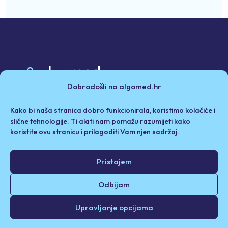
Dobrodošli na algomed.hr
Poslovni partneri
Kako bi naša stranica dobro funkcionirala, koristimo kolačiće i
Politika privatnosti i kolačići
Iza Algomeda
slične tehnologije. Ti alati nam pomažu razumijeti kako
koristite ovu stranicu i prilagoditi Vam njen sadržaj.
Odricanje od odgovornosti / Uvjeti korištenja
Pristajem
© 2026. Algomed d.o.o. Sva prava pridržana.
Odbijam
Upravljanje opcijama
Designed by
swipe.hr