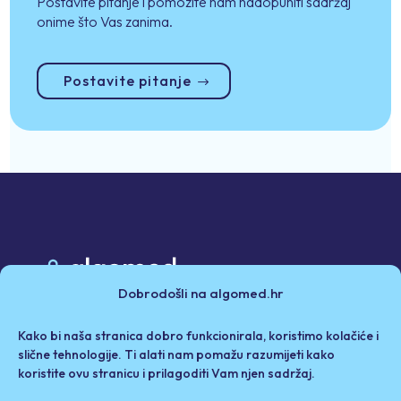
Postavite pitanje i pomozite nam nadopuniti sadržaj
onime što Vas zanima.
Postavite pitanje
Dobrodošli na algomed.hr
Poslovni partneri
Kako bi naša stranica dobro funkcionirala, koristimo kolačiće i
Politika privatnosti i kolačići
Iza Algomeda
slične tehnologije. Ti alati nam pomažu razumijeti kako
koristite ovu stranicu i prilagoditi Vam njen sadržaj.
Odricanje od odgovornosti / Uvjeti korištenja