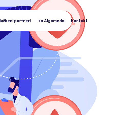
lužbeni partneri
Iza Algomeda
Kontakt