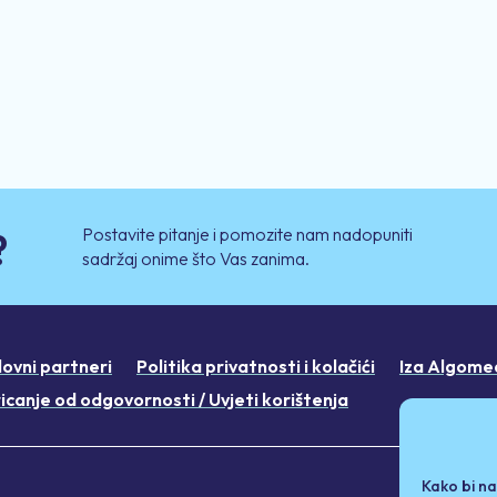
Postavite pitanje i pomozite nam nadopuniti
?
sadržaj onime što Vas zanima.
lovni partneri
Politika privatnosti i kolačići
Iza Algome
icanje od odgovornosti / Uvjeti korištenja
Kako bi na