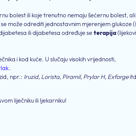
nu bolest ili koje trenutno nemaju šećernu bolest, ali
To se može odrediti jednostavnim mjerenjem glukoze 
jabetesa ili dijabetesa određuje se
terapija
(lijeko
ečnika i kod kuće. U slučaju visokih vrijednosti,
tlak
.
zid, npr.:
Iruzid, Lorista, Piramil, Prylar H, Exforge
it
om liječniku ili ljekarniku!