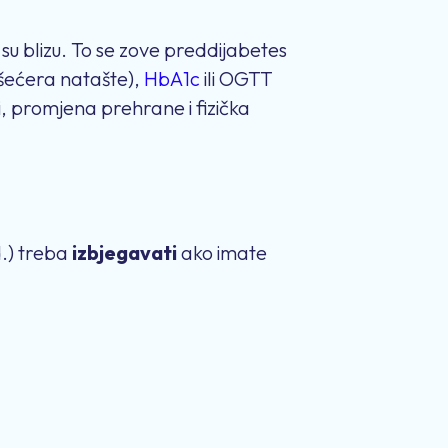
 su blizu. To se zove preddijabetes
(šećera natašte),
HbA1c
ili OGTT
vi, promjena prehrane i fizička
d.) treba
izbjegavati
ako imate