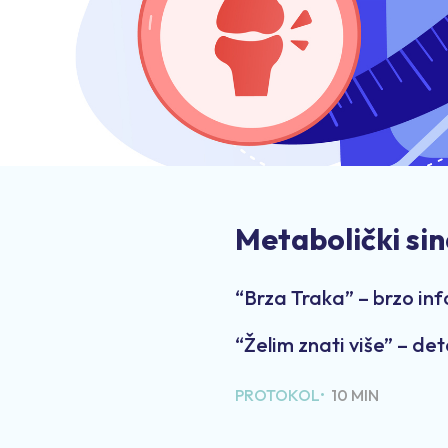
Metabolički si
“Brza Traka” – brzo in
“Želim znati više” – det
PROTOKOL•
10 MIN