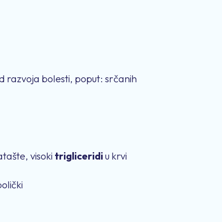
d razvoja bolesti, poput: srčanih
atašte, visoki
trigliceridi
u krvi
olički