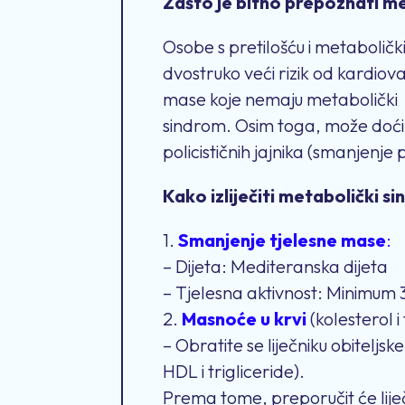
Zašto je bitno prepoznati m
Osobe s pretilošću i metaboli
dvostruko veći rizik od kardiova
mase koje nemaju metabolički
sindrom. Osim toga, može doći
policističnih jajnika (smanjenj
Kako izliječiti metabolički s
1.
Smanjenje tjelesne mase
:
– Dijeta: Mediteranska dijeta
– Tjelesna aktivnost: Minimum 
2.
Masnoće u krvi
(kolesterol i 
– Obratite se liječniku obiteljsk
HDL i trigliceride).
Prema tome, preporučit će liječ