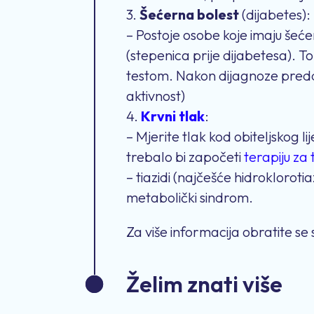
3.
Šećerna bolest
(dijabetes):
– Postoje osobe koje imaju šećer
(stepenica prije dijabetesa). 
testom. Nakon dijagnoze preddi
aktivnost)
4.
Krvni tlak
:
– Mjerite tlak kod obiteljskog lij
trebalo bi započeti
terapiju za 
– tiazidi (najčešće hidroklorotia
metabolički sindrom.
Za više informacija obratite se sv
Želim znati više