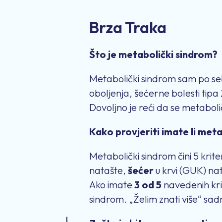
Brza Traka
Što je metabolički sindrom?
Metabolički sindrom sam po sebi
oboljenja, šećerne bolesti tip
Dovoljno je reći da se metaboli
Kako provjeriti imate li met
Metabolički sindrom čini 5 krite
natašte,
šećer
u krvi (GUK) na
Ako imate
3 od 5
navedenih kri
sindrom. „Želim znati više“ sa