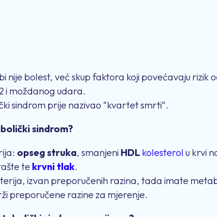
 nije bolest, već skup faktora koji povećavaju rizik o
a 2 i moždanog udara.
čki sindrom prije nazivao “kvartet smrti“.
abolički sindrom?
rija:
opseg struka
, smanjeni
HDL
kolesterol
u krvi n
tašte te
krvni tlak
.
terija, izvan preporučenih razina, tada imate metab
drži preporučene razine za mjerenje.