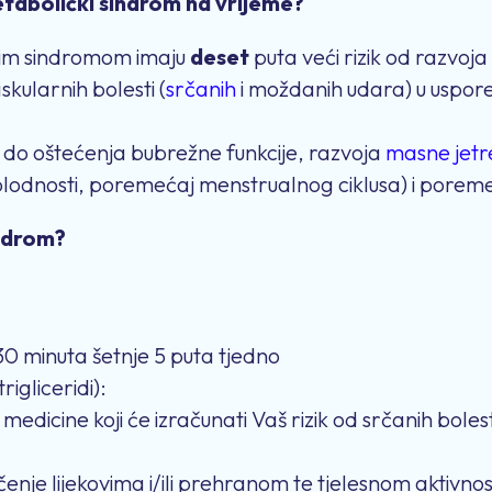
etabolički sindrom na vrijeme?
čkim sindromom imaju
deset
puta veći rizik od razvoja
skularnih bolesti (
srčanih
i moždanih udara) u uspor
 do oštećenja bubrežne funkcije, razvoja
masne jetr
e plodnosti, poremećaj menstrualnog ciklusa) i porem
indrom?
30 minuta šetnje 5 puta tjedno
trigliceridi):
e medicine koji će izračunati Vaš rizik od srčanih boles
enje lijekovima i/ili prehranom te tjelesnom aktivnos