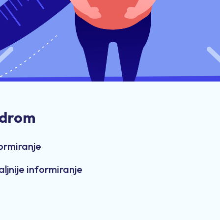
ndrom
formiranje
aljnije informiranje