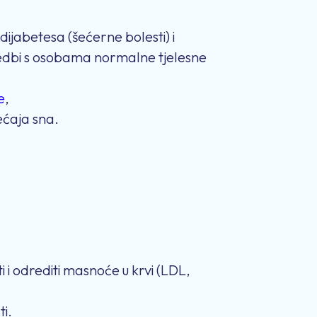
 dijabetesa (šećerne bolesti) i
edbi s osobama normalne tjelesne
e
,
ećaja sna.
ti i odrediti masnoće u krvi (LDL,
ti.