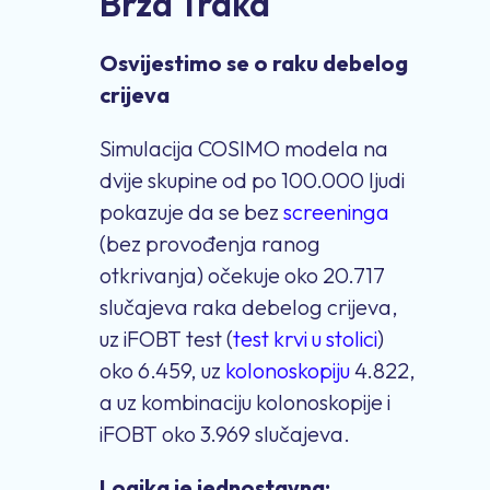
Brza Traka
Osvijestimo se o raku debelog
crijeva
Simulacija COSIMO modela na
dvije skupine od po 100.000 ljudi
pokazuje da se bez
screeninga
(bez provođenja ranog
otkrivanja) očekuje oko 20.717
slučajeva raka debelog crijeva,
uz iFOBT test (
test krvi u stolici
)
oko 6.459, uz
kolonoskopiju
4.822,
a uz kombinaciju kolonoskopije i
iFOBT oko 3.969 slučajeva.
Logika je jednostavna: