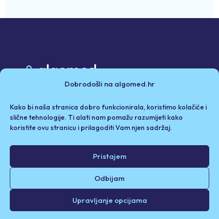
Dobrodošli na algomed.hr
Poslovni partneri
Kako bi naša stranica dobro funkcionirala, koristimo kolačiće i
Politika privatnosti i kolačići
Iza Algomeda
slične tehnologije. Ti alati nam pomažu razumijeti kako
koristite ovu stranicu i prilagoditi Vam njen sadržaj.
Odricanje od odgovornosti / Uvjeti korištenja
Pristajem
© 2026. Algomed d.o.o. Sva prava pridržana.
Odbijam
Upravljanje opcijama
Designed by
swipe.hr