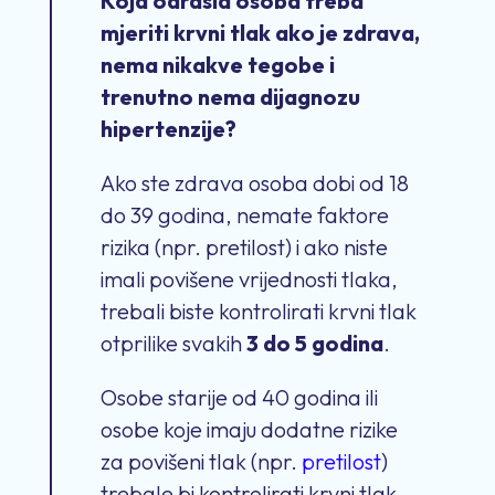
Koja odrasla osoba treba
mjeriti krvni tlak ako je zdrava,
nema nikakve tegobe i
trenutno nema dijagnozu
hipertenzije?
Ako ste zdrava osoba dobi od 18
do 39 godina, nemate faktore
rizika (npr. pretilost) i ako niste
imali povišene vrijednosti tlaka,
trebali biste kontrolirati krvni tlak
otprilike svakih
3 do 5 godina
.
Osobe starije od 40 godina ili
osobe koje imaju dodatne rizike
za povišeni tlak (npr.
pretilost
)
trebale bi kontrolirati krvni tlak