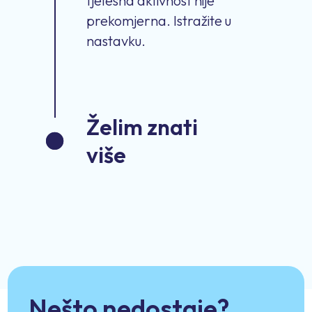
tjelesna aktivnost nije
prekomjerna. Istražite u
nastavku.
Želim znati
više
Nešto nedostaje?