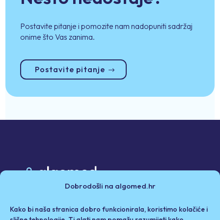
Postavite pitanje i pomozite nam nadopuniti sadržaj
onime što Vas zanima.
Postavite pitanje
Dobrodošli na algomed.hr
Poslovni partneri
Kako bi naša stranica dobro funkcionirala, koristimo kolačiće i
Politika privatnosti i kolačići
Iza Algomeda
slične tehnologije. Ti alati nam pomažu razumijeti kako