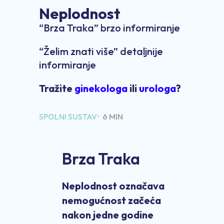
Neplodnost
“Brza Traka” brzo informiranje
“Želim znati više” detaljnije
informiranje
Tražite
ginekologa
ili
urologa
?
SPOLNI SUSTAV•
6 MIN
Brza Traka
Neplodnost označava
nemogućnost začeća
nakon jedne godine