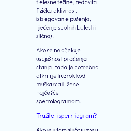
tjelesne težine, redovita
fizička aktivnost,
izbjegavanje pušenja,
liječenje spolnih bolesti i
slično).
Ako se ne očekuje
uspješnost praćenja
stanja, tada je potrebno
otkriti je li uzrok kod
muškarca ili žene,
najčešće
spermiogramom.
Tražite li spermiogram?
Ako je u tom slučaju sve u