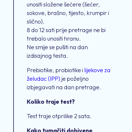
unositi složene šećere (šećer,
sokove, brašno, tijesto, krumpir i
slično).
8 do 12 sati prije pretrage ne bi
trebalo unositi hranu.
Ne smije se pušiti na dan
izdisajnog testa.
Prebiotike, probiotike i
lijekove za
želudac (IPP)
je poželjno
izbjegavati na dan pretrage.
Koliko traje test?
Test traje otprilike 2 sata.
Kako tumačiti dobivene