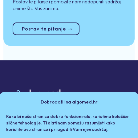
Postavite pitanje i pomozite nam nadopuniti sadržaj
onime što Vas zanima.
Postavite pitanje
Dobrodošli na algomed.hr
Poslovni partneri
Kako bi naša stranica dobro funkcionirala, koristimo kolačiće i
Politika privatnosti i kolačići
Iza Algomeda
slične tehnologije. Ti alati nam pomažu razumijeti kako
koristite ovu stranicu i prilagoditi Vam njen sadržaj.
Odricanje od odgovornosti / Uvjeti korištenja