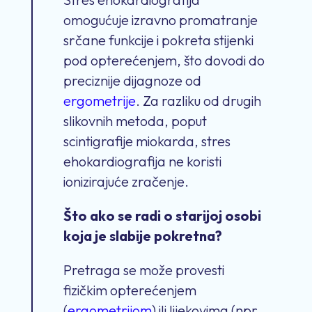
omogućuje izravno promatranje
srčane funkcije i pokreta stijenki
pod opterećenjem, što dovodi do
preciznije dijagnoze od
ergometrije
. Za razliku od drugih
slikovnih metoda, poput
scintigrafije miokarda, stres
ehokardiografija ne koristi
ionizirajuće zračenje.
Što ako se radi o starijoj osobi
koja je slabije pokretna?
Pretraga se može provesti
fizičkim opterećenjem
(
ergometrijom
) ili lijekovima (npr.