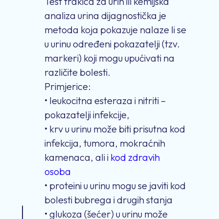
Test trakica za urin ili kemijska
analiza urina dijagnostička je
metoda koja pokazuje nalaze li se
u urinu određeni pokazatelji (tzv.
markeri) koji mogu upućivati na
različite bolesti.
Primjerice:
• leukocitna esteraza i nitriti –
pokazatelji infekcije,
• krv u urinu može biti prisutna kod
infekcija, tumora, mokraćnih
kamenaca, ali i
kod zdravih
osoba
• proteini u urinu mogu se javiti kod
bolesti bubrega i drugih stanja
• glukoza (šećer) u urinu može