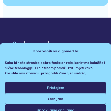
Dobrodošli na algomed.hr
Poslovni partneri
Kako bi naša stranica dobro funkcionirala, koristimo kolačiće i
Politika privatnosti i kolačići
Iza Algomeda
slične tehnologije. Ti alati nam pomažu razumijeti kako
koristite ovu stranicu i prilagoditi Vam njen sadržaj.
Odricanje od odgovornosti / Uvjeti korištenja
Pristajem
© 2026. Algomed d.o.o. Sva prava pridržana.
Odbijam
Upravljanje opcijama