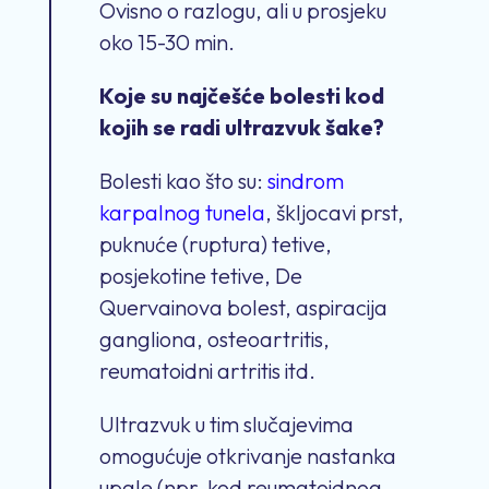
Ovisno o razlogu, ali u prosjeku
oko 15-30 min.
Koje su najčešće bolesti kod
kojih se radi ultrazvuk šake?
Bolesti kao što su:
sindrom
karpalnog tunela
, škljocavi prst,
puknuće (ruptura) tetive,
posjekotine tetive, De
Quervainova bolest, aspiracija
gangliona, osteoartritis,
reumatoidni artritis itd.
Ultrazvuk u tim slučajevima
omogućuje otkrivanje nastanka
upale (npr. kod reumatoidnog