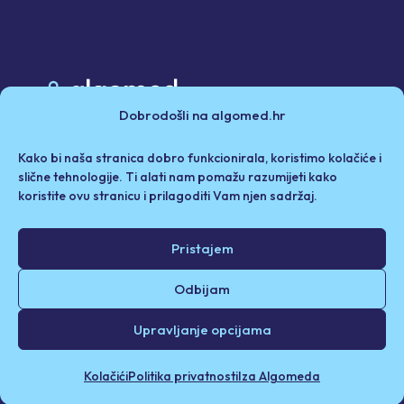
Dobrodošli na algomed.hr
Poslovni partneri
Kako bi naša stranica dobro funkcionirala, koristimo kolačiće i
Politika privatnosti i kolačići
Iza Algomeda
slične tehnologije. Ti alati nam pomažu razumijeti kako
koristite ovu stranicu i prilagoditi Vam njen sadržaj.
Odricanje od odgovornosti / Uvjeti korištenja
Pristajem
© 2026. Algomed d.o.o. Sva prava pridržana.
Odbijam
Upravljanje opcijama
Designed by
swipe.hr
Kolačići
Politika privatnosti
Iza Algomeda