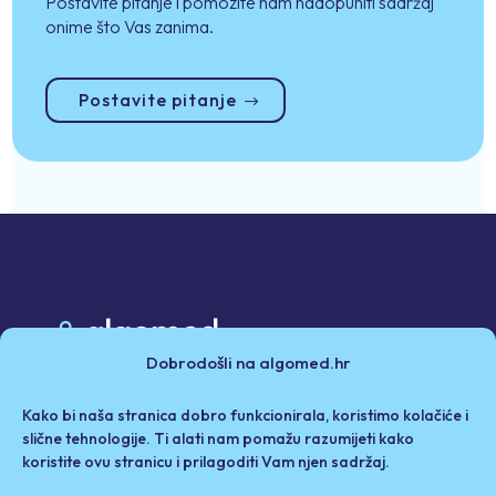
Postavite pitanje i pomozite nam nadopuniti sadržaj
onime što Vas zanima.
Postavite pitanje
Dobrodošli na algomed.hr
Poslovni partneri
Kako bi naša stranica dobro funkcionirala, koristimo kolačiće i
Politika privatnosti i kolačići
Iza Algomeda
slične tehnologije. Ti alati nam pomažu razumijeti kako
koristite ovu stranicu i prilagoditi Vam njen sadržaj.
Odricanje od odgovornosti / Uvjeti korištenja