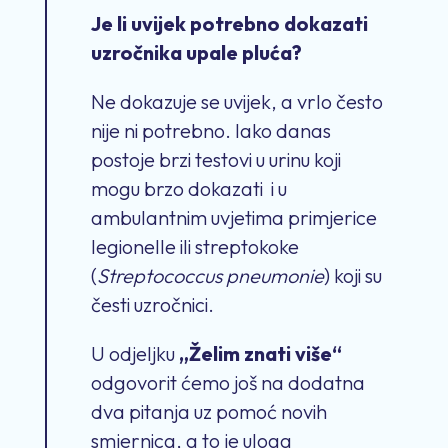
Je li uvijek potrebno dokazati
uzročnika upale pluća?
Ne dokazuje se uvijek, a vrlo često
nije ni potrebno. Iako danas
postoje brzi testovi u urinu koji
mogu brzo dokazati i u
ambulantnim uvjetima primjerice
legionelle ili streptokoke
(
Streptococcus pneumonie
) koji su
česti uzročnici.
U odjeljku
„Želim znati više“
odgovorit ćemo još na dodatna
dva pitanja uz pomoć novih
smjernica, a to je uloga