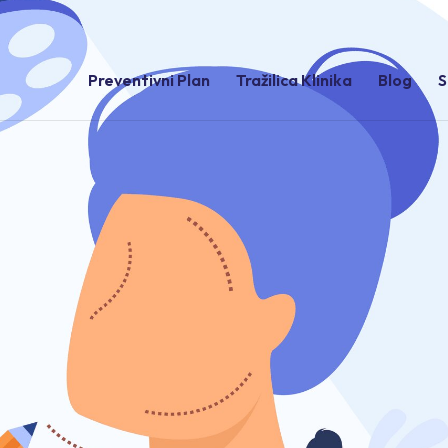
Preventivni Plan
Tražilica Klinika
Blog
S