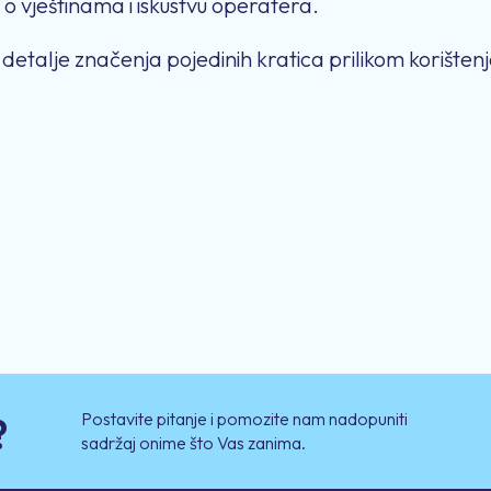
si o vještinama i iskustvu operatera.
e detalje značenja pojedinih kratica prilikom korišten
Postavite pitanje i pomozite nam nadopuniti
?
sadržaj onime što Vas zanima.