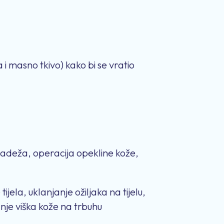
i masno tkivo) kako bi se vratio
madeža, operacija opekline kože,
jela, uklanjanje ožiljaka na tijelu,
anje viška kože na trbuhu