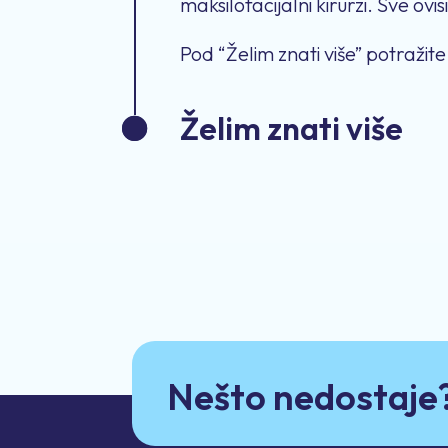
maksilofacijalni kirurzi. Sve ovi
Pod “Želim znati više” potražit
Želim znati više
Nešto nedostaje