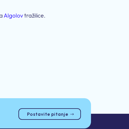
ja
Algolov
tražilice.
Postavite pitanje