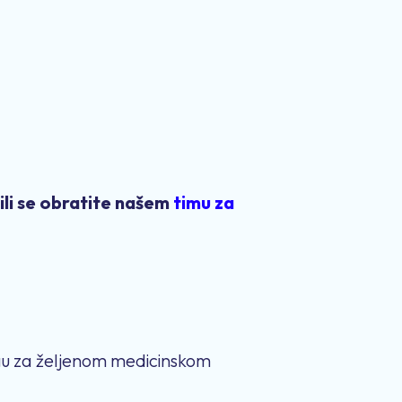
ili se obratite našem
timu za
ragu za željenom medicinskom