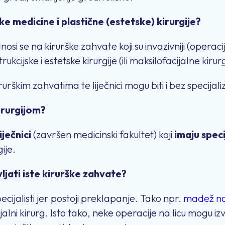
ke medicine i plastične (estetske) kirurgije?
nosi se na kirurške zahvate koji su invazivniji (operacij
rukcijske i estetske kirurgije (ili maksilofacijalne kirurg
urškim zahvatima te liječnici mogu biti i bez specijaliz
irurgijom?
liječnici
(završen medicinski fakultet) koji
imaju speci
ije.
vljati iste kirurške zahvate?
ecijalisti jer postoji preklapanje. Tako npr.
madež na 
ijalni kirurg. Isto tako, neke operacije na licu mogu izv