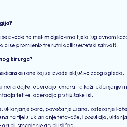
gija?
se izvode na mekim dijelovima tijela (uglavnom koža 
kako bi se promijenio trenutni oblik (estetski zahvat).
čnog kirurga?
icinske i one koji se izvode isključivo zbog izgleda.
 tumora dojke, operaciju tumora na koži, uklanjanje 
cija tetive, operacija prstiju šake i sl.
a, uklanjanje bora, povećanje usana, zatezanje kože ti
na na tijelu, uklanjanje tetovaže, liposukcija, uklanj
rudi, smanjenje grudi i slično.