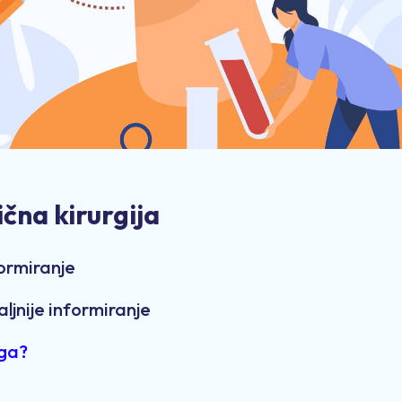
ična kirurgija
formiranje
aljnije informiranje
rga?
N