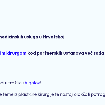
 medicinskih usluga u Hrvatskoj.
nim kirurgom
kod partnerskih ustanova već sada 
i u tražilicu
Algolov
!
 teme iz plastične kirurgije te nastoji olakšati pot