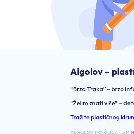
Algolov – plast
“Brza Traka” – brzo in
“Želim znati više” – det
Tražite plastičnog kiru
ALGOLOV TRAŽILICA •
5 MI