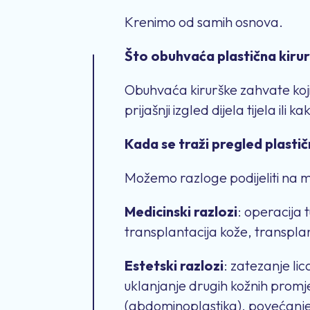
Krenimo od samih osnova.
Što obuhvaća plastična kirur
Obuhvaća kirurške zahvate koji 
prijašnji izgled dijela tijela ili 
Kada se traži pregled plasti
Možemo razloge podijeliti na med
Medicinski razlozi
: operacija
transplantacija kože, transplanta
Estetski razlozi
: zatezanje lic
uklanjanje drugih kožnih promje
(abdominoplastika), povećanje g