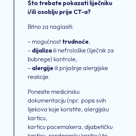
Što trebate pokazati liječniku
i/ili osoblju prije CT-a?
Bitno za naglasiti:
– mogućnost
trudnoće
,
–
dijaliza
ili nefrološke (liječnik za
bubrege) kontrole,
–
alergije
ili prijašnje alergijske
reakcije.
Ponesite medicinsku
dokumentaciju (npr. popis svih
lijekova koje koristite, alergijsku
karticu,
karticu pacemakera, dijabetičku
karticu, rendgensku karticu) te