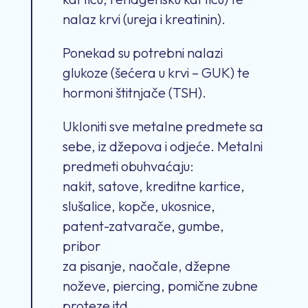
nalaz krvi (ureja i kreatinin).
Ponekad su potrebni nalazi
glukoze (šećera u krvi – GUK) te
hormoni štitnjače (TSH).
Ukloniti sve metalne predmete sa
sebe, iz džepova i odjeće. Metalni
predmeti obuhvaćaju:
nakit, satove, kreditne kartice,
slušalice, kopče, ukosnice,
patent-zatvarače, gumbe,
pribor
za pisanje, naočale, džepne
noževe, piercing, pomične zubne
proteze itd.