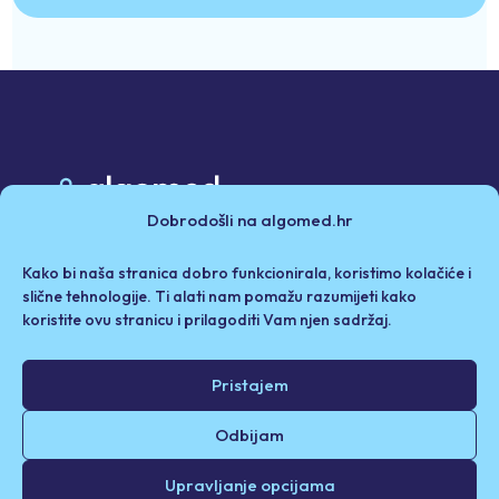
Dobrodošli na algomed.hr
Poslovni partneri
Kako bi naša stranica dobro funkcionirala, koristimo kolačiće i
Politika privatnosti i kolačići
Iza Algomeda
slične tehnologije. Ti alati nam pomažu razumijeti kako
koristite ovu stranicu i prilagoditi Vam njen sadržaj.
Odricanje od odgovornosti / Uvjeti korištenja
Pristajem
© 2026. Algomed d.o.o. Sva prava pridržana.
Odbijam
Upravljanje opcijama