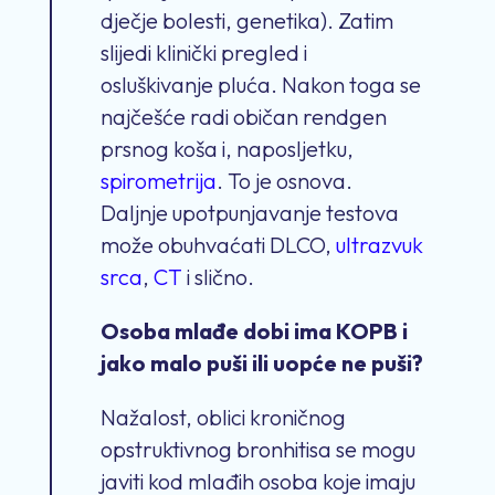
dječje bolesti, genetika). Zatim
slijedi klinički pregled i
osluškivanje pluća. Nakon toga se
najčešće radi običan rendgen
prsnog koša i, naposljetku,
spirometrija
. To je osnova.
Daljnje upotpunjavanje testova
može obuhvaćati DLCO,
ultrazvuk
srca
,
CT
i slično.
Osoba mlađe dobi ima KOPB i
jako malo puši ili uopće ne puši?
Nažalost, oblici kroničnog
opstruktivnog bronhitisa se mogu
javiti kod mlađih osoba koje imaju