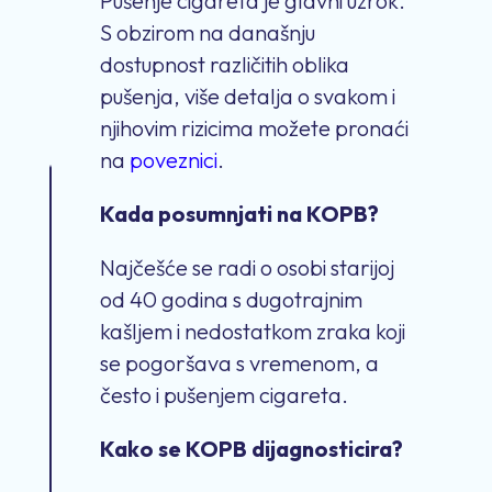
Pušenje cigareta je glavni uzrok.
S obzirom na današnju
dostupnost različitih oblika
pušenja, više detalja o svakom i
njihovim rizicima možete pronaći
na
poveznici
.
Kada posumnjati na KOPB?
Najčešće se radi o osobi starijoj
od 40 godina s dugotrajnim
kašljem i nedostatkom zraka koji
se pogoršava s vremenom, a
često i pušenjem cigareta.
Kako se KOPB dijagnosticira?