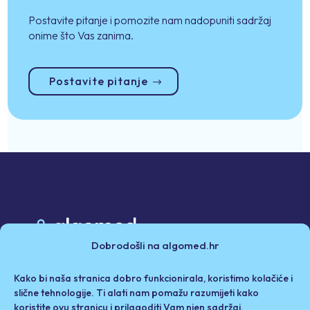
Postavite pitanje i pomozite nam nadopuniti sadržaj
onime što Vas zanima.
Postavite pitanje
Dobrodošli na algomed.hr
Poslovni partneri
Kako bi naša stranica dobro funkcionirala, koristimo kolačiće i
Politika privatnosti i kolačići
Iza Algomeda
slične tehnologije. Ti alati nam pomažu razumijeti kako
koristite ovu stranicu i prilagoditi Vam njen sadržaj.