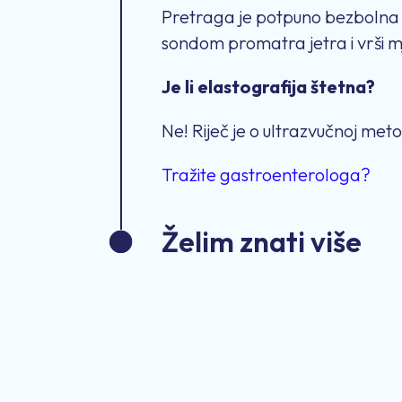
Pretraga je potpuno bezbolna 
sondom promatra jetra i vrši m
Je li elastografija štetna?
Ne! Riječ je o ultrazvučnoj met
Tražite gastroenterologa?
Želim znati više