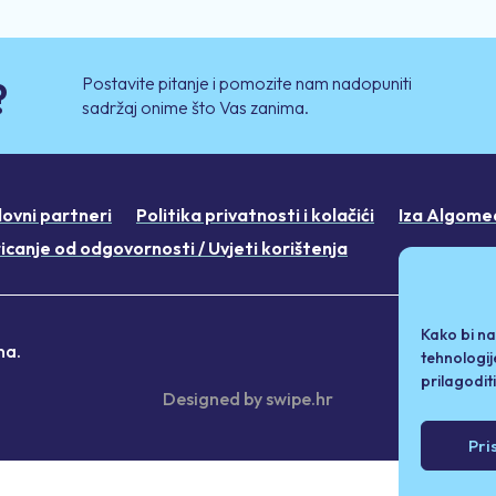
Postavite pitanje i pomozite nam nadopuniti
?
sadržaj onime što Vas zanima.
lovni partneri
Politika privatnosti i kolačići
Iza Algome
icanje od odgovornosti / Uvjeti korištenja
Kako bi na
na.
tehnologij
prilagodit
Designed by
swipe.hr
Pri