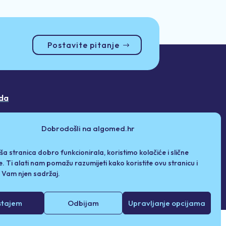
Postavite pitanje
da
Dobrodošli na algomed.hr
ša stranica dobro funkcionirala, koristimo kolačiće i slične
e. Ti alati nam pomažu razumijeti kako koristite ovu stranicu i
i Vam njen sadržaj.
stajem
Odbijam
Upravljanje opcijama