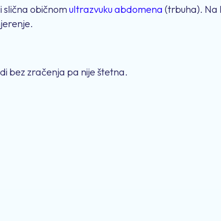
i slična običnom
ultrazvuku abdomena
(trbuha). Na 
jerenje.
odi bez zračenja pa nije štetna.