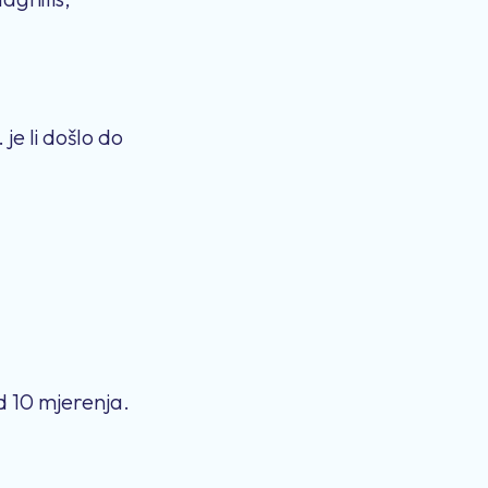
 je li došlo do
)
od 10 mjerenja.