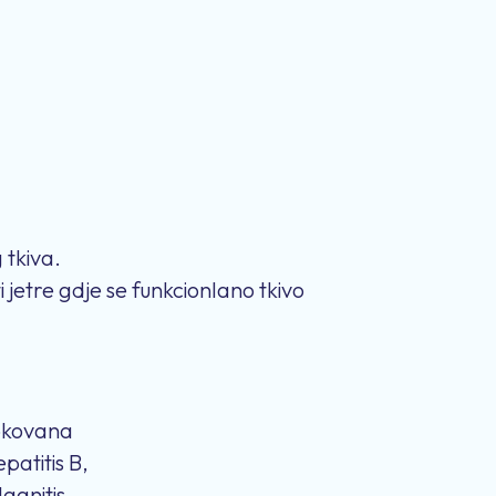
 tkiva.
i jetre gdje se funkcionlano tkivo
rokovana
patitis B,
agnitis,