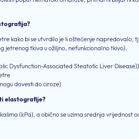
stografija?
etre kako bi se utvrdilo je li oštećenje napredovalo; tj.
jetrenog tkiva u ožiljno, nefunkcionalno tkivo).
ic Dysfunction-Associated Steatotic Liver Disease)
jetre
i mogu dovesti do ciroze)
i elastografije?
askalima (kPa), a obično se uzima srednja vrijednost 