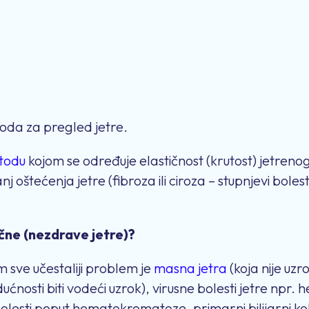
oda za pregled jetre.
todu
kojom se određuje elastičnost (krutost) jetrenog
 oštećenja jetre (fibroza ili ciroza – stupnjevi bolest
čne (nezdrave jetre)?
im sve učestaliji problem je
masna jetra
(koja nije uz
ćnosti biti vodeći uzrok), virusne bolesti jetre npr. he
e bolesti poput hematokromatoze, primarni bilijarni kol