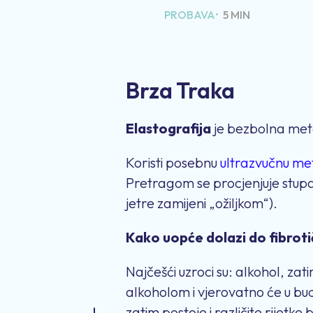
PROBAVA•
5 MIN
Brza Traka
Elastografija
je bezbolna met
Koristi posebnu
ultrazvučnu me
Pretragom se procjenjuje stupanj
jetre zamijeni „ožiljkom“).
Kako uopće dolazi do fibroti
Najčešći uzroci su: alkohol, zat
alkoholom i vjerovatno će u budu
zatim postoje i različite rijetk