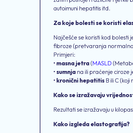
autoimuni hepatitis itd.
Za koje bolesti se koristi ela
Najčešće se koristi kod bolesti j
fibroze (pretvaranja normalnog 
Primjeri:
•
masna jetra
(
MASLD
(Metabol
•
sumnja
na ili praćenje ciroze 
•
kronični hepatitis
B ili C (koj
Kako se izražavaju vrijednost
Rezultati se izražavaju u kilop
Kako izgleda elastografija?