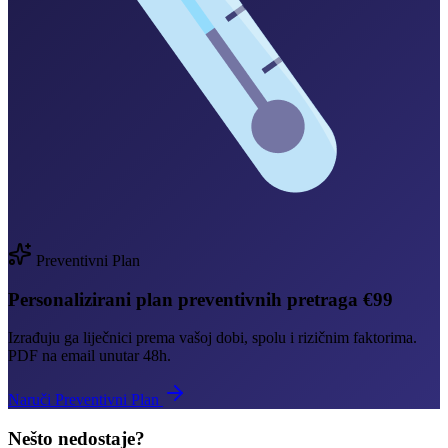
Preventivni Plan
Personalizirani plan preventivnih pretraga €99
Izrađuju ga liječnici prema vašoj dobi, spolu i rizičnim faktorima.
PDF na email unutar 48h.
Naruči Preventivni Plan
Nešto nedostaje?