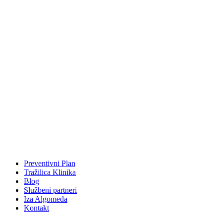
Preventivni Plan
Tražilica Klinika
Blog
Službeni partneri
Iza Algomeda
Kontakt