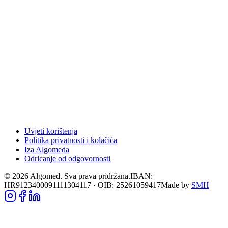
Uvjeti korištenja
Politika privatnosti i kolačića
Iza Algomeda
Odricanje od odgovornosti
©
2026
Algomed. Sva prava pridržana.
IBAN:
HR9123400091111304117 · OIB: 25261059417
Made by
SMH