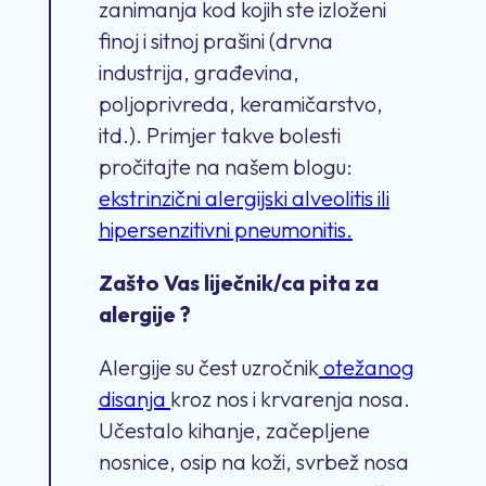
zanimanja kod kojih ste izloženi
finoj i sitnoj prašini (drvna
industrija, građevina,
poljoprivreda, keramičarstvo,
itd.). Primjer takve bolesti
pročitajte na našem blogu:
ekstrinzični alergijski alveolitis ili
hipersenzitivni pneumonitis.
Zašto Vas liječnik/ca pita za
alergije ?
Alergije su čest uzročnik
otežanog
disanja
kroz nos i krvarenja nosa.
Učestalo kihanje, začepljene
nosnice, osip na koži, svrbež nosa