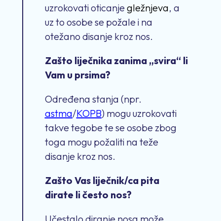
uzrokovati oticanje
gležnjeva
, a
uz to osobe se požale i na
otežano disanje kroz nos.
Zašto liječnika zanima „svira“ li
Vam u prsima?
Određena stanja (npr.
astma
/
KOPB
) mogu uzrokovati
takve tegobe te se osobe zbog
toga mogu požaliti na teže
disanje kroz nos.
Zašto Vas liječnik/ca pita
dirate li često nos?
Učestalo diranje nosa može