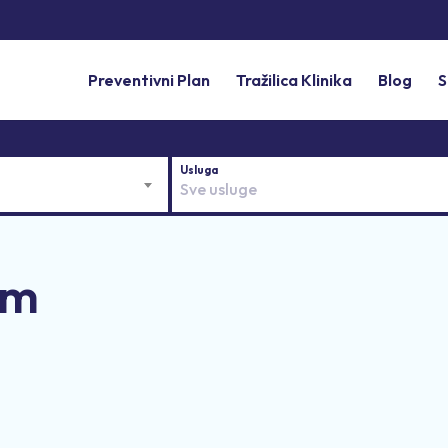
Preventivni Plan
Tražilica Klinika
Blog
S
Sve usluge
im