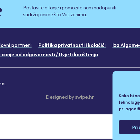
Postavite pitanje i pomozite nam nadopuniti
?
sadržaj onime što Vas zanima.
lovni partneri
Politika privatnosti i kolačići
Iza Algome
icanje od odgovornosti / Uvjeti korištenja
na.
Kako bi na
Designed by
swipe.hr
tehnologij
prilagodit
Pri