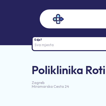
Sva mjesta
Poliklinika Rot
Zagreb
Miramarska Cesta 24