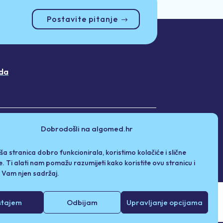
Postavite pitanje
da
Dobrodošli na algomed.hr
ša stranica dobro funkcionirala, koristimo kolačiće i slične
e. Ti alati nam pomažu razumijeti kako koristite ovu stranicu i
i Vam njen sadržaj.
stajem
Odbijam
Upravljanje opcijama